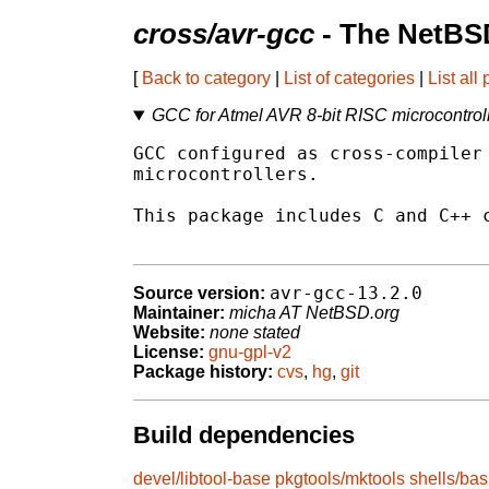
cross/avr-gcc
- The NetBS
[
Back to category
|
List of categories
|
List all
GCC for Atmel AVR 8-bit RISC microcontrol
GCC configured as cross-compiler 
microcontrollers.

This package includes C and C++ c
avr-gcc-13.2.0
Source version:
Maintainer:
micha AT NetBSD.org
Website:
none stated
License:
gnu-gpl-v2
Package history:
cvs
,
hg
,
git
Build dependencies
devel/libtool-base
pkgtools/mktools
shells/ba