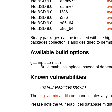
NetBSD 9.0
earmv7hf
av
NetBSD 9.0
earmv7hf
av
NetBSD 9.0
i386
av
NetBSD 9.0
i386
av
NetBSD 9.0
x86_64
av
NetBSD 9.0
x86_64
av
Binary packages can be installed with the high
packages collection is also designed to permi
Available build options
gcc-inplace-math
Build math libs inplace instead of depe
Known vulnerabilities
(no vulnerabilities known)
The
pkg_admin audit
command locates any inst
Please note the vulnerabilities database might 