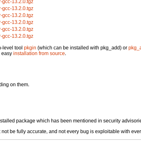
r-gcc-13.2.0.tgz
r-gcc-13.2.0.tgz
r-gcc-13.2.0.tgz
r-gcc-13.2.0.tgz
r-gcc-13.2.0.tgz
r-gcc-13.2.0.tgz
-level tool
pkgin
(which can be installed with pkg_add) or
pkg_
t easy
installation from source
.
nding on them.
alled package which has been mentioned in security advisories
not be fully accurate, and not every bug is exploitable with ever