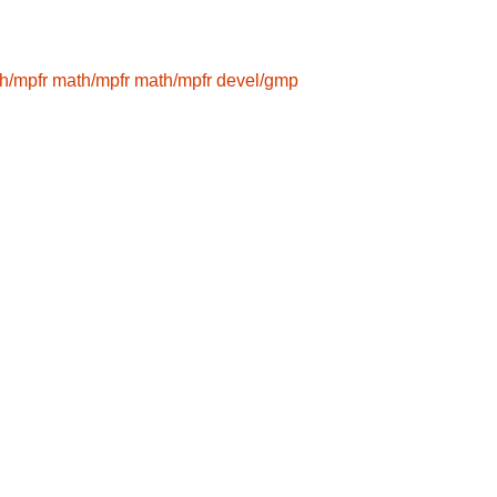
h/mpfr
math/mpfr
math/mpfr
devel/gmp