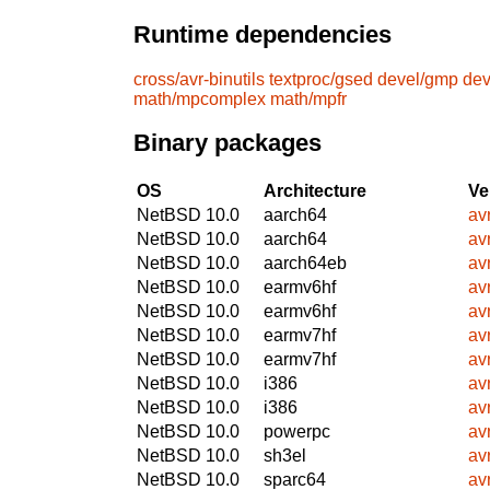
Runtime dependencies
cross/avr-binutils
textproc/gsed
devel/gmp
dev
math/mpcomplex
math/mpfr
Binary packages
OS
Architecture
Ve
NetBSD 10.0
aarch64
av
NetBSD 10.0
aarch64
av
NetBSD 10.0
aarch64eb
av
NetBSD 10.0
earmv6hf
av
NetBSD 10.0
earmv6hf
av
NetBSD 10.0
earmv7hf
av
NetBSD 10.0
earmv7hf
av
NetBSD 10.0
i386
av
NetBSD 10.0
i386
av
NetBSD 10.0
powerpc
av
NetBSD 10.0
sh3el
av
NetBSD 10.0
sparc64
av