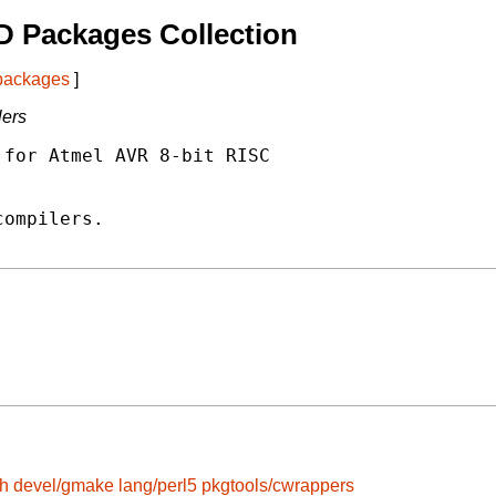
D Packages Collection
 packages
]
lers
for Atmel AVR 8-bit RISC

ompilers.

sh
devel/gmake
lang/perl5
pkgtools/cwrappers